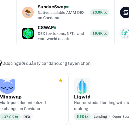
protocol
SundaeSwap
23.0K
tx
Native scalable AMM DEX
on Cardano
CSWAP
19.4K
tx
DEX for tokens, NFTs, and
real-world assets
ý
Được người quản lý cardano.org tuyển chọn
★
Minswap
Liqwid
Multi-pool decentralized
Non-custodial lending with li
exchange on Cardano
staking
5.5K
tx
Lending
Open-Sou
137.0K
tx
DEX