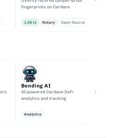
UVerify records tamper-proof
Token dispensing 
fingerprints on Cardano
platform
1.3K
tx
Notary
Open-Source
712
tx
Distribu
Bending AI
EchoForge
no's
AI-powered Cardano DeFi
Anchoring and pro
analytics and tracking
toward an identity
Notary
Open-S
Analytics