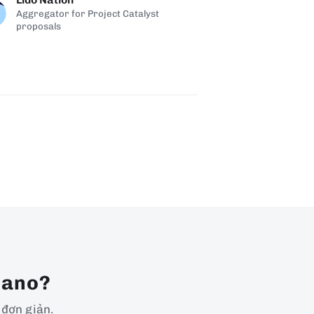
Aggregator for Project Catalyst
proposals
dano?
 đơn giản.