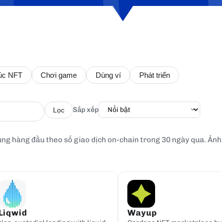
úc NFT
Chơi game
Dùng ví
Phát triển
Sắp xếp
Lọc
ng hàng đầu theo số giao dịch on-chain trong 30 ngày qua. Ảnh 
Liqwid
Wayup