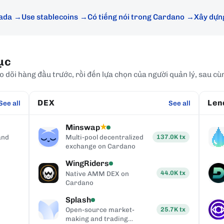
 ada
Use stablecoins
Có tiếng nói trong Cardano
Xây dựn
ục
õi hàng đầu trước, rồi đến lựa chọn của người quản lý, sau cùng
DEX
Len
See all
See all
Minswap
★
137.0K
tx
and
Multi-pool decentralized
exchange on Cardano
WingRiders
44.0K
tx
Native AMM DEX on
Cardano
Splash
25.7K
tx
Open-source market-
making and trading