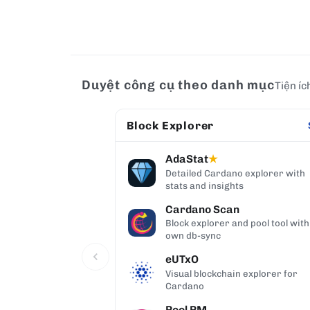
Duyệt công cụ theo danh mục
Tiện íc
Block Explorer
AdaStat
★
Detailed Cardano explorer with
stats and insights
Cardano Scan
Block explorer and pool tool with
own db-sync
eUTxO
Visual blockchain explorer for
Cardano
Pool PM