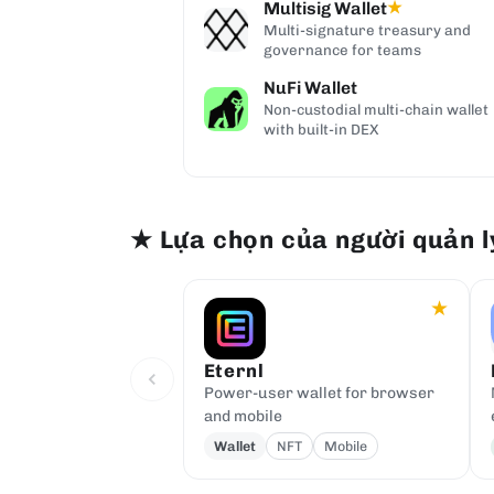
Multisig Wallet
★
Multi-signature treasury and
governance for teams
NuFi Wallet
Non-custodial multi-chain wallet
with built-in DEX
★
Lựa chọn của người quản l
★
Eternl
Power-user wallet for browser
and mobile
Wallet
NFT
Mobile