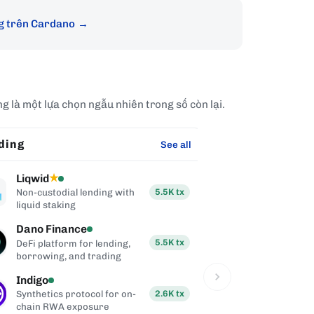
g trên Cardano
 là một lựa chọn ngẫu nhiên trong số còn lại.
ding
Marketplace
See all
Liqwid
Wayup
★
★
5.5K
tx
Non-custodial lending with
Cardano NFT
liquid staking
by Anvil, con
JpgStore
Dano Finance
Masumi
5.5K
tx
DeFi platform for lending,
Decentralized
borrowing, and trading
AI agent coll
Indigo
Iagon
2.6K
tx
Synthetics protocol for on-
Decentralize
chain RWA exposure
compute mar