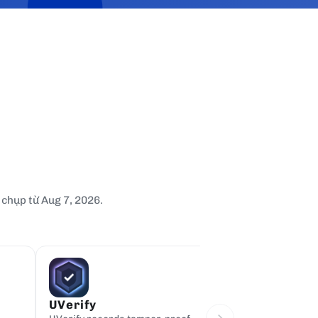
chụp từ Aug 7, 2026.
UVerify
DripDropz