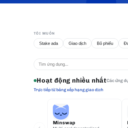
TÔI MUỐN
Stake ada
Giao dịch
Bỏ phiếu
Đ
Hoạt động nhiều nhất
Các ứng dụ
Trực tiếp từ bảng xếp hạng giao dịch
Minswap