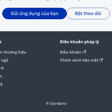
Gửi ứng dụng của bạn
Bật theo dõi
ợ
Điều khoản pháp lý
ản thương hiệu
Điều khoản
 ngữ
Chính sách bảo mật
rd
in
hệ
® Cardano