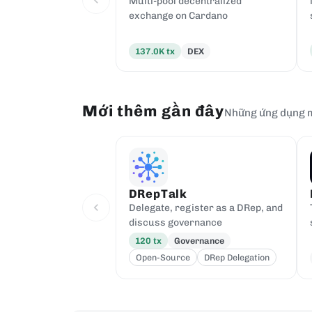
Multi-pool decentralized
exchange on Cardano
137.0K
tx
DEX
Mới thêm gần đây
Những ứng dụng m
DRepTalk
Delegate, register as a DRep, and
discuss governance
120
tx
Governance
Open-Source
DRep Delegation