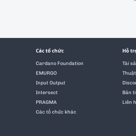
Các tổ chức
Hỗ tr
Cardano Foundation
Tài s
EMURGO
Thuật
Input Output
Disco
Intersect
Bản t
PRAGMA
Liên 
Các tổ chức khác