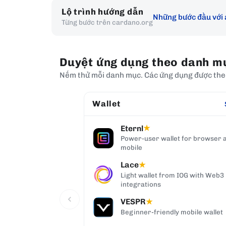
Lộ trình hướng dẫn
Những bước đầu với
Từng bước trên cardano.org
Duyệt ứng dụng theo danh m
Nếm thử mỗi danh mục. Các ứng dụng được theo d
Wallet
Eternl
★
Power-user wallet for browser 
mobile
Lace
★
Light wallet from IOG with Web3
integrations
VESPR
★
Beginner-friendly mobile wallet