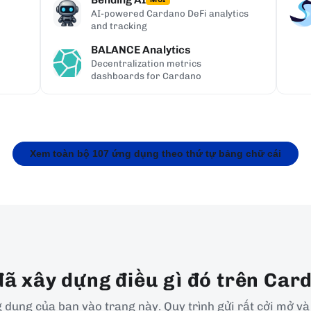
AI-powered Cardano DeFi analytics
and tracking
BALANCE Analytics
Decentralization metrics
dashboards for Cardano
Xem toàn bộ 107 ứng dụng theo thứ tự bảng chữ cái
đã xây dựng điều gì đó trên Car
dụng của bạn vào trang này. Quy trình gửi rất cởi mở và