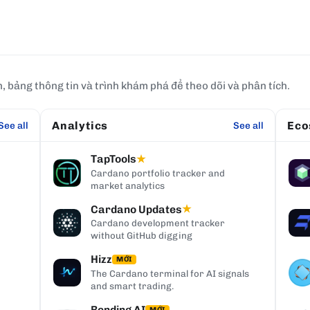
h, bảng thông tin và trình khám phá để theo dõi và phân tích.
Analytics
Eco
See all
See all
TapTools
★
Cardano portfolio tracker and
market analytics
Cardano Updates
★
Cardano development tracker
without GitHub digging
Hizz
MỚI
The Cardano terminal for AI signals
and smart trading.
Bending AI
MỚI