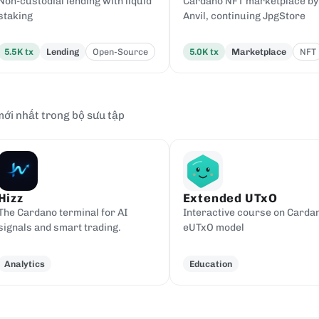
Non-custodial lending with liquid
Cardano NFT marketplace by
staking
Anvil, continuing JpgStore
5.5K
tx
Lending
Open-Source
5.0K
tx
Marketplace
NFT
ới nhất trong bộ sưu tập
Hizz
Extended UTxO
The Cardano terminal for AI
Interactive course on Carda
signals and smart trading.
eUTxO model
Analytics
Education