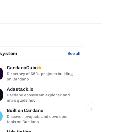
system
Pool Tool
See all
CardanoCube
PoolTool
★
★
Directory of 650+ projects building
Feature-rich 
on Cardano
companion na
Adastack.io
Reward Cal
Cardano ecosystem explorer and
Pool reward 
intro guide hub
Carlo sim
Built on Cardano
Pool Stats
Discover projects and developer
Pool tool wit
tools on Cardano
visualization
Lido Nation