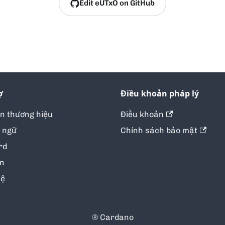
Edit eUTxO on GitHub
ợ
Điều khoản pháp lý
ản thương hiệu
Điều khoản
 ngữ
Chính sách bảo mật
rd
in
hệ
® Cardano