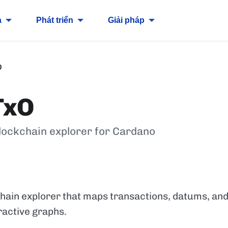
a
Phát triển
Giải pháp
O
TxO
blockchain explorer for Cardano
hain explorer that maps transactions, datums, and
ractive graphs.