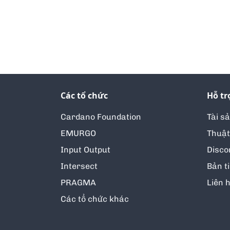
Các tổ chức
Hỗ tr
Cardano Foundation
Tài s
EMURGO
Thuật
Input Output
Disco
Intersect
Bản t
PRAGMA
Liên 
Các tổ chức khác