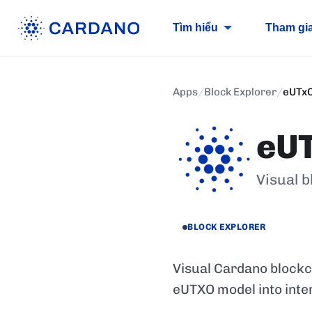
Tìm hiểu
Tham gi
Apps
/
Block Explorer
/
eUTx
eU
Visual 
BLOCK EXPLORER
Visual Cardano blockc
eUTXO model into inte