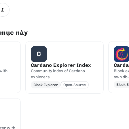
 mục này
C
Cardano Explorer Index
Carda
with
Community index of Cardano
Block ex
explorers
own db-
Block E
Block Explorer
Open-Source
rer with