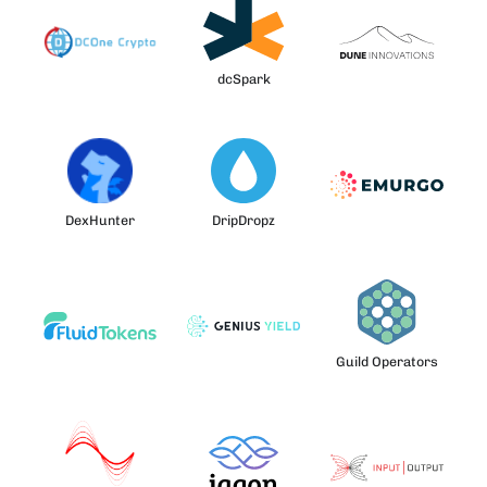
dcSpark
DexHunter
DripDropz
Guild Operators