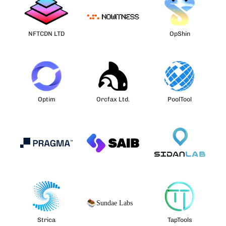
NFTCDN LTD
OpShin
Optim
Orcfax Ltd.
PoolTool
Strica
TapTools