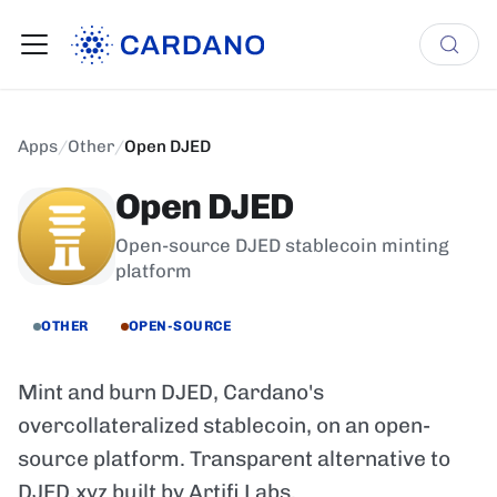
Apps
/
Other
/
Open DJED
Open DJED
Open-source DJED stablecoin minting
platform
OTHER
OPEN-SOURCE
Mint and burn DJED, Cardano's
overcollateralized stablecoin, on an open-
source platform. Transparent alternative to
DJED.xyz built by Artifi Labs.