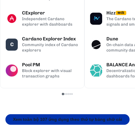
digging
CExplorer
Hizz
MỚI
Independent Cardano
The Cardano te
explorer with dashboards
signals and sm
Cardano Explorer Index
Dune
C
Community index of Cardano
On-chain data 
explorers
community da
Pool PM
BALANCE Ana
Block explorer with visual
Decentralizati
transaction graphs
dashboards fo
Xem toàn bộ 107 ứng dụng theo thứ tự bảng chữ cái