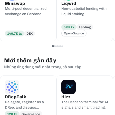
Minswap
Liqwid
Multi-pool decentralized
Non-custodial lending with
exchange on Cardano
liquid staking
5.6K
tx
Lending
Open-Source
140.7K
tx
DEX
Mới thêm gần đây
Những ứng dụng mới nhất trong bộ sưu tập
DRepTalk
Hizz
Delegate, register as a
The Cardano terminal for AI
DRep, and discuss
signals and smart trading.
governance
126
tx
Governance