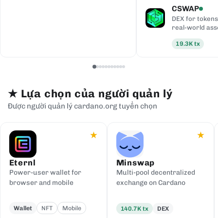
CSWAP
DEX for tokens
real-world ass
19.3K
tx
★
Lựa chọn của người quản lý
Được người quản lý cardano.org tuyển chọn
★
★
Eternl
Minswap
Power-user wallet for
Multi-pool decentralized
browser and mobile
exchange on Cardano
Wallet
NFT
Mobile
140.7K
tx
DEX