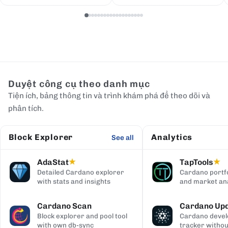
Duyệt công cụ theo danh mục
Tiện ích, bảng thông tin và trình khám phá để theo dõi và
phân tích.
Block Explorer
Analytics
See all
AdaStat
TapTools
★
★
Detailed Cardano explorer
Cardano portfo
with stats and insights
and market ana
Cardano Scan
Cardano Up
Block explorer and pool tool
Cardano deve
with own db-sync
tracker withou