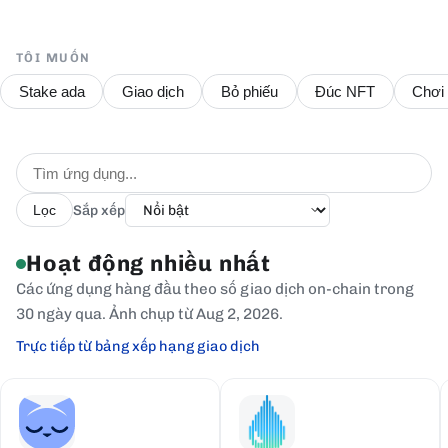
TÔI MUỐN
Stake ada
Giao dịch
Bỏ phiếu
Đúc NFT
Chơi
Sắp xếp
Lọc
Hoạt động nhiều nhất
Các ứng dụng hàng đầu theo số giao dịch on-chain trong
30 ngày qua. Ảnh chụp từ Aug 2, 2026.
Trực tiếp từ bảng xếp hạng giao dịch