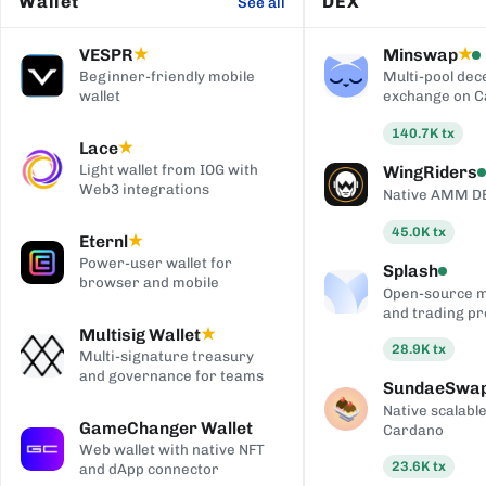
Wallet
DEX
See all
VESPR
Minswap
★
★
Beginner-friendly mobile
Multi-pool dec
wallet
exchange on 
140.7K
tx
Lace
★
Light wallet from IOG with
WingRiders
Web3 integrations
Native AMM D
45.0K
tx
Eternl
★
Power-user wallet for
Splash
browser and mobile
Open-source 
and trading pr
Multisig Wallet
★
28.9K
tx
Multi-signature treasury
and governance for teams
SundaeSwa
Native scalab
GameChanger Wallet
Cardano
Web wallet with native NFT
23.6K
tx
and dApp connector