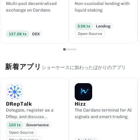
Multi-pool decentralized
Non-custodial lending with
exchange on Cardano
liquid staking
5.5K
tx
Lending
Open-Source
137.0K
tx
DEX
新着アプリ
ショーケースに加わったばかりのアプリ
DRepTalk
Hizz
Delegate, register as a
The Cardano terminal for AI
DRep, and discuss
signals and smart trading.
governance
120
tx
Governance
Open-Source