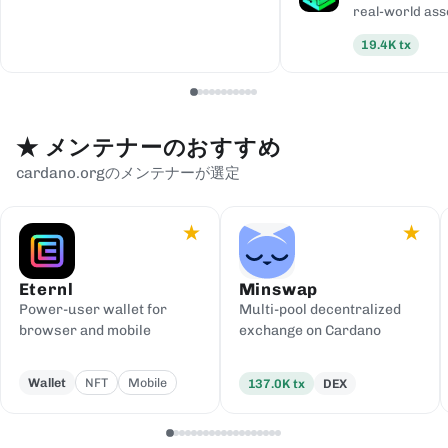
real-world ass
19.4K
tx
★
メンテナーのおすすめ
cardano.orgのメンテナーが選定
★
★
Eternl
Minswap
Power-user wallet for
Multi-pool decentralized
browser and mobile
exchange on Cardano
Wallet
NFT
Mobile
137.0K
tx
DEX