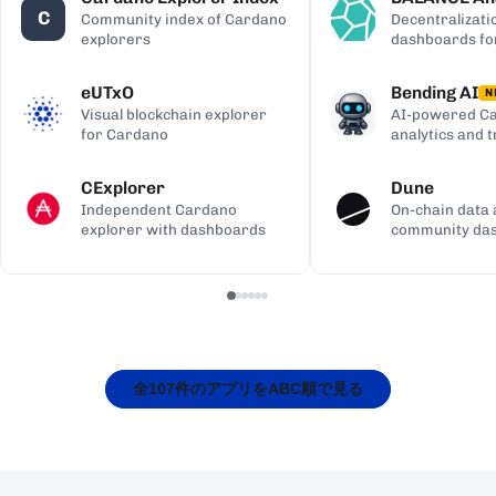
C
Community index of Cardano
Decentralizati
explorers
dashboards fo
eUTxO
Bending AI
N
Visual blockchain explorer
AI-powered Ca
for Cardano
analytics and 
CExplorer
Dune
Independent Cardano
On-chain data 
explorer with dashboards
community da
全107件のアプリをABC順で見る