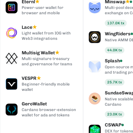
Eternl
Minswap
★
★
Power-user wallet for
Multi-pool dec
browser and mobile
exchange on 
137.0K
tx
Lace
★
Light wallet from IOG with
WingRiders
Web3 integrations
Native AMM D
44.0K
tx
Multisig Wallet
★
Multi-signature treasury
Splash
and governance for teams
Open-source 
and trading pr
VESPR
★
25.7K
tx
Beginner-friendly mobile
wallet
SundaeSwa
Native scalab
GeroWallet
Cardano
Cardano browser-extension
23.0K
tx
wallet for ada and tokens
CSWAP
DEX for tokens