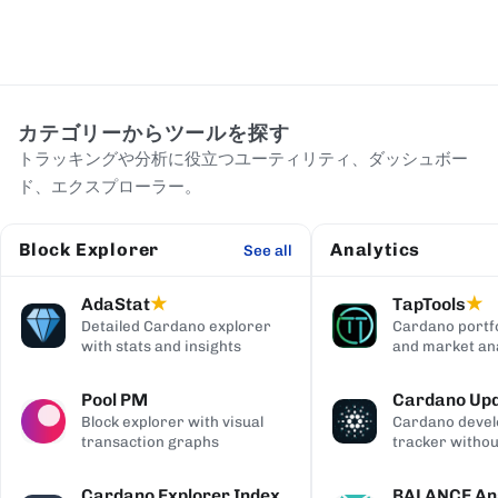
カテゴリーからツールを探す
トラッキングや分析に役立つユーティリティ、ダッシュボー
ド、エクスプローラー。
Block Explorer
Analytics
See all
AdaStat
TapTools
★
★
Detailed Cardano explorer
Cardano portfo
with stats and insights
and market ana
Pool PM
Cardano Up
Block explorer with visual
Cardano deve
transaction graphs
tracker withou
digging
Cardano Explorer Index
BALANCE Ana