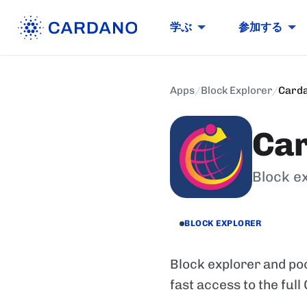
学ぶ
参加する
Apps
/
Block Explorer
/
Card
Car
Block ex
BLOCK EXPLORER
Block explorer and poo
fast access to the full