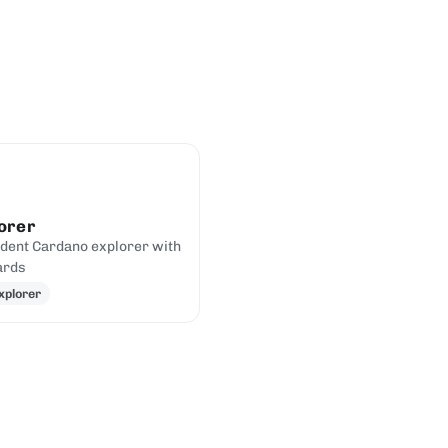
orer
dent Cardano explorer with
ards
xplorer