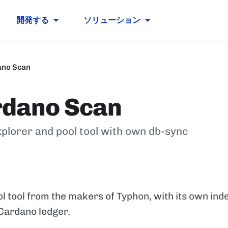
開発する
ソリューション
ano Scan
dano Scan
plorer and pool tool with own db-sync
l tool from the makers of Typhon, with its own ind
 Cardano ledger.