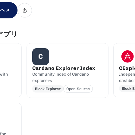
トへ
アプリ
C
Cardano Explorer Index
CExpl
with
Community index of Cardano
Indepen
explorers
dashbo
Block E
Block Explorer
Open-Source
for