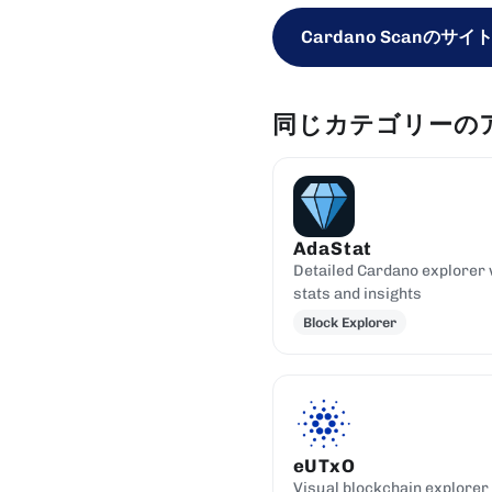
Cardano Scanのサイ
同じカテゴリーの
AdaStat
Detailed Cardano explorer 
stats and insights
Block Explorer
eUTxO
Visual blockchain explorer 