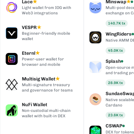
Lace
Minswap
★
★
Light wallet from IOG with
Multi-pool dec
Web3 integrations
exchange on 
140.7K
tx
VESPR
★
Beginner-friendly mobile
WingRiders
wallet
Native AMM D
45.0K
tx
Eternl
★
Power-user wallet for
Splash
browser and mobile
Open-source 
and trading pr
Multisig Wallet
★
28.9K
tx
Multi-signature treasury
and governance for teams
SundaeSwa
Native scalab
NuFi Wallet
Cardano
Non-custodial multi-chain
23.6K
tx
wallet with built-in DEX
CSWAP
DEX for tokens