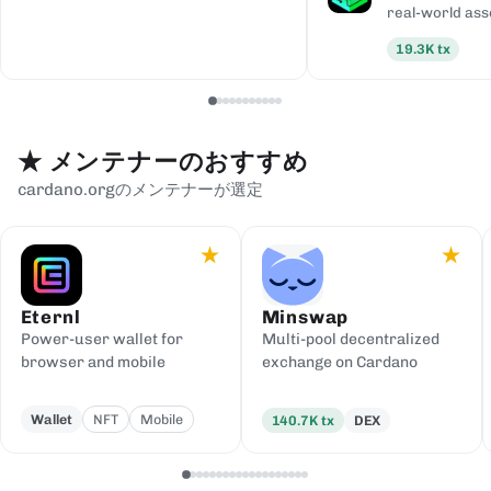
real-world ass
19.3K
tx
★
メンテナーのおすすめ
cardano.orgのメンテナーが選定
★
★
Eternl
Minswap
Power-user wallet for
Multi-pool decentralized
browser and mobile
exchange on Cardano
Wallet
NFT
Mobile
140.7K
tx
DEX