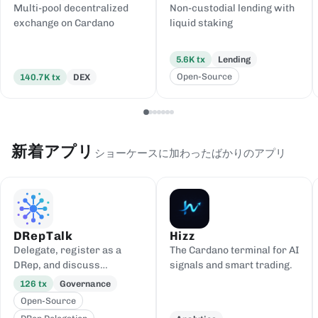
Multi-pool decentralized
Non-custodial lending with
exchange on Cardano
liquid staking
5.6K
tx
Lending
Open-Source
140.7K
tx
DEX
新着アプリ
ショーケースに加わったばかりのアプリ
DRepTalk
Hizz
Delegate, register as a
The Cardano terminal for AI
DRep, and discuss
signals and smart trading.
governance
126
tx
Governance
Open-Source