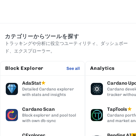
カテゴリーからツールを探す
トラッキングや分析に役立つユーティリティ、ダッシュボー
ド、エクスプローラー。
Block Explorer
Analytics
See all
AdaStat
Cardano Up
★
Detailed Cardano explorer
Cardano deve
with stats and insights
tracker withou
digging
Cardano Scan
TapTools
★
Block explorer and pool tool
Cardano portfo
with own db-sync
and market ana
CExplorer
Bending AI
N