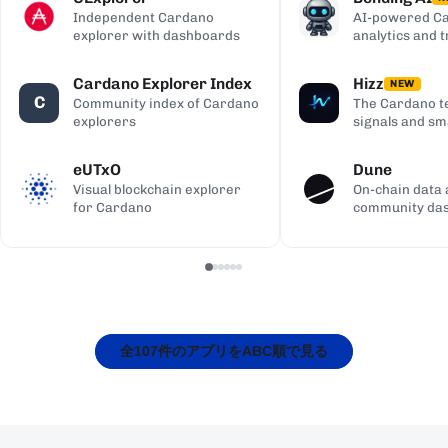
Independent Cardano
AI-powered Ca
explorer with dashboards
analytics and 
Cardano Explorer Index
Hizz
NEW
C
Community index of Cardano
The Cardano te
explorers
signals and sm
eUTxO
Dune
Visual blockchain explorer
On-chain data 
for Cardano
community da
全107件のアプリをABC順で見る