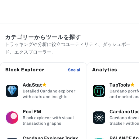
カテゴリーからツールを探す
トラッキングや分析に役立つユーティリティ、ダッシュボー
ド、エクスプローラー。
Block Explorer
Analytics
See all
AdaStat
TapTools
★
★
Detailed Cardano explorer
Cardano portfo
with stats and insights
and market ana
Pool PM
Cardano Up
Block explorer with visual
Cardano deve
transaction graphs
tracker withou
digging
Cardano Explorer Index
BALANCE Ana