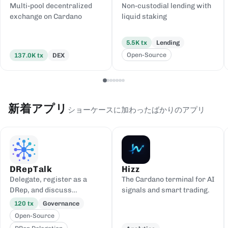
Multi-pool decentralized
Non-custodial lending with
exchange on Cardano
liquid staking
5.5K
tx
Lending
Open-Source
137.0K
tx
DEX
新着アプリ
ショーケースに加わったばかりのアプリ
DRepTalk
Hizz
Delegate, register as a
The Cardano terminal for AI
DRep, and discuss
signals and smart trading.
governance
120
tx
Governance
Open-Source