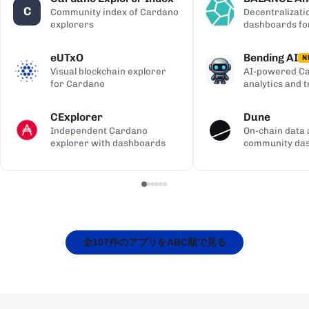
C
Community index of Cardano
Decentralizati
explorers
dashboards fo
eUTxO
Bending AI
N
Visual blockchain explorer
AI-powered Ca
for Cardano
analytics and 
CExplorer
Dune
Independent Cardano
On-chain data 
explorer with dashboards
community da
全107件のアプリをABC順で見る