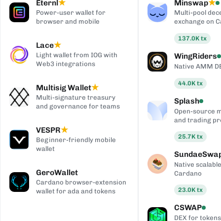
Eternl
Minswap
★
★
Power-user wallet for
Multi-pool dec
browser and mobile
exchange on 
137.0K
tx
Lace
★
Light wallet from IOG with
WingRiders
Web3 integrations
Native AMM D
44.0K
tx
Multisig Wallet
★
Multi-signature treasury
Splash
and governance for teams
Open-source 
and trading pr
VESPR
★
25.7K
tx
Beginner-friendly mobile
wallet
SundaeSwa
Native scalab
GeroWallet
Cardano
Cardano browser-extension
23.0K
tx
wallet for ada and tokens
CSWAP
DEX for tokens