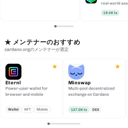
real-world ass
19.4K
tx
★
メンテナーのおすすめ
cardano.orgのメンテナーが選定
★
★
Eternl
Minswap
Power-user wallet for
Multi-pool decentralized
browser and mobile
exchange on Cardano
Wallet
NFT
Mobile
137.0K
tx
DEX