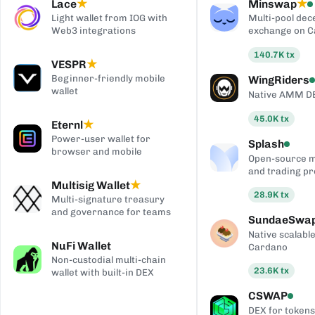
Lace
Minswap
★
★
Light wallet from IOG with
Multi-pool dec
Web3 integrations
exchange on 
140.7K
tx
VESPR
★
Beginner-friendly mobile
WingRiders
wallet
Native AMM D
45.0K
tx
Eternl
★
Power-user wallet for
Splash
browser and mobile
Open-source 
and trading pr
Multisig Wallet
★
28.9K
tx
Multi-signature treasury
and governance for teams
SundaeSwa
Native scalab
NuFi Wallet
Cardano
Non-custodial multi-chain
23.6K
tx
wallet with built-in DEX
CSWAP
DEX for tokens