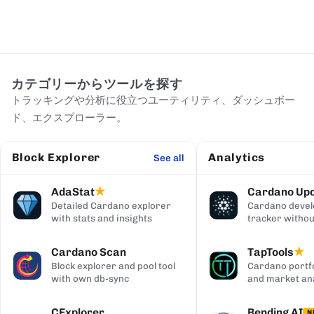
カテゴリーからツールを探す
トラッキングや分析に役立つユーティリティ、ダッシュボー
ド、エクスプローラー。
Block Explorer
Analytics
See all
AdaStat
Cardano Up
★
Detailed Cardano explorer
Cardano deve
with stats and insights
tracker withou
digging
Cardano Scan
TapTools
★
Block explorer and pool tool
Cardano portfo
with own db-sync
and market ana
CExplorer
Bending AI
N