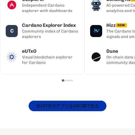
Independent Cardano
AI-powered Ca
explorer with dashboards
analytics and 
Cardano Explorer Index
Hizz
NEW
C
Community index of Cardano
The Cardano te
explorers
signals and sm
eUTxO
Dune
Visual blockchain explorer
On-chain data 
for Cardano
community da
全107件のアプリをABC順で見る