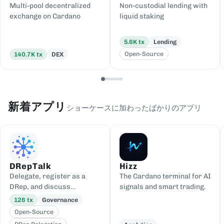
Multi-pool decentralized
Non-custodial lending with
exchange on Cardano
liquid staking
5.6K
tx
Lending
Open-Source
140.7K
tx
DEX
新着アプリ
ショーケースに加わったばかりのアプリ
DRepTalk
Hizz
Delegate, register as a
The Cardano terminal for AI
DRep, and discuss
signals and smart trading.
governance
126
tx
Governance
Open-Source