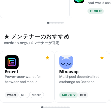
real-world ass
19.3K
tx
★
メンテナーのおすすめ
cardano.orgのメンテナーが選定
★
★
Eternl
Minswap
Power-user wallet for
Multi-pool decentralized
browser and mobile
exchange on Cardano
Wallet
NFT
Mobile
140.7K
tx
DEX