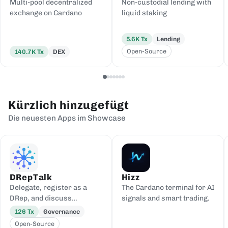
Multi-pool decentralized
Non-custodial lending with
exchange on Cardano
liquid staking
5.6K
Tx
Lending
Open-Source
140.7K
Tx
DEX
Kürzlich hinzugefügt
Die neuesten Apps im Showcase
DRepTalk
Hizz
Delegate, register as a
The Cardano terminal for AI
DRep, and discuss
signals and smart trading.
governance
126
Tx
Governance
Open-Source