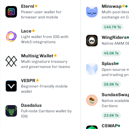
Eternl
Minswap
★
★
Power-user wallet for
Multi-pool dec
browser and mobile
exchange on 
140.7K
Tx
Lace
★
Light wallet from IOG with
WingRiders
Web3 integrations
Native AMM D
45.0K
Tx
Multisig Wallet
★
Multi-signature treasury
Splash
and governance for teams
Open-source 
and trading pr
VESPR
★
28.9K
Tx
Beginner-friendly mobile
wallet
SundaeSwa
Native scalab
Daedalus
Cardano
Full-node Cardano wallet by
23.6K
Tx
IOG
CSWAP