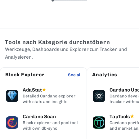
Tools nach Kategorie durchstöbern
Werkzeuge, Dashboards und Explorer zum Tracken und
Analysieren.
Block Explorer
Analytics
See all
AdaStat
Cardano Up
★
Detailed Cardano explorer
Cardano deve
with stats and insights
tracker withou
digging
Cardano Scan
TapTools
★
Block explorer and pool tool
Cardano portfo
with own db-sync
and market ana