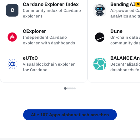
Cardano Explorer Index
Bending AI
N
C
Community index of Cardano
AI-powered Ca
explorers
analytics and 
CExplorer
Dune
Independent Cardano
On-chain data 
explorer with dashboards
community da
eUTxO
BALANCE Ana
Visual blockchain explorer
Decentralizati
for Cardano
dashboards fo
Alle 107 Apps alphabetisch ansehen