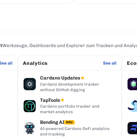
n
Werkzeuge, Dashboards und Explorer zum Tracken und Analy
Analytics
Eco
See all
See all
Cardano Updates
★
Cardano development tracker
without GitHub digging
TapTools
★
Cardano portfolio tracker and
market analytics
Bending AI
NEU
AI-powered Cardano DeFi analytics
and tracking