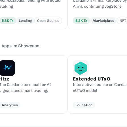
Non-custodial lending with liquid
Cardano NFT marketplace by
staking
Anvil, continuing JpgStore
5.6K
Tx
Lending
Open-Source
5.2K
Tx
Marketplace
NFT
n Apps im Showcase
Hizz
Extended UTxO
The Cardano terminal for AI
Interactive course on Carda
signals and smart trading.
eUTxO model
Analytics
Education