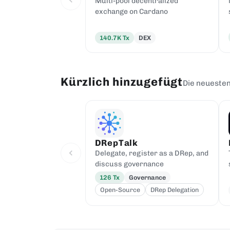
Multi-pool decentralized
exchange on Cardano
140.7K
Tx
DEX
Kürzlich hinzugefügt
Die neueste
DRepTalk
Delegate, register as a DRep, and
discuss governance
126
Tx
Governance
Open-Source
DRep Delegation