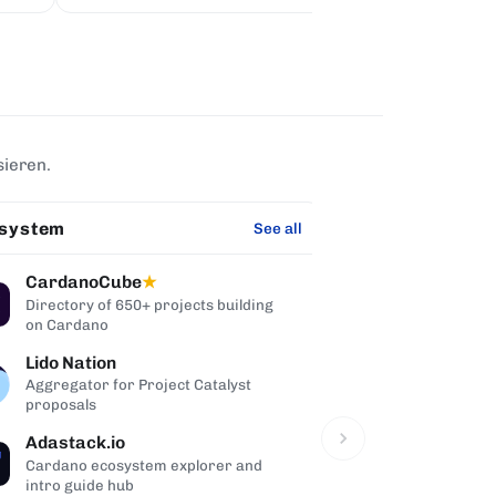
sieren.
system
Pool Tool
See all
CardanoCube
PoolTool
★
★
Directory of 650+ projects building
Feature-rich 
on Cardano
companion na
Lido Nation
Reward Cal
Aggregator for Project Catalyst
Pool reward 
proposals
Carlo sim
Adastack.io
Pool Stats
Cardano ecosystem explorer and
Pool tool wit
intro guide hub
visualization