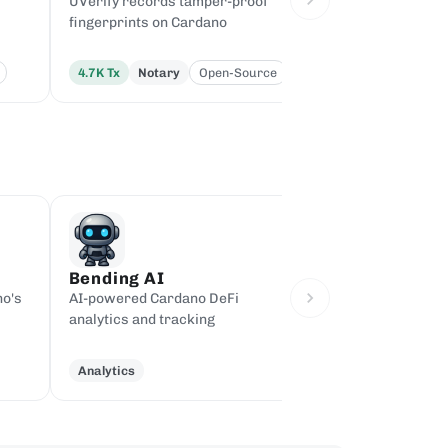
UVerify records tamper-proof
Token dispensing 
fingerprints on Cardano
platform
4.7K
Tx
Notary
Open-Source
758
Tx
Distribu
Bending AI
EchoForge
no's
AI-powered Cardano DeFi
Anchoring and pro
analytics and tracking
toward an identity
Notary
Open-S
Analytics