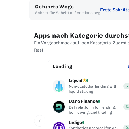
Geführte Wege
Erste Schritt
Schritt für Schritt auf cardano.org
Apps nach Kategorie durchs
Ein Vorgeschmack auf jede Kategorie. Zuerst 
Rest.
Lending
See all
Liqwid
★
140.7K
Tx
5
ntralized
Non-custodial lending with
ardano
liquid staking
Dano Finance
45.0K
Tx
5
X on
DeFi platform for lending,
borrowing, and trading
Indigo
28.9K
Tx
2
arket-
Synthetics protocol for on-