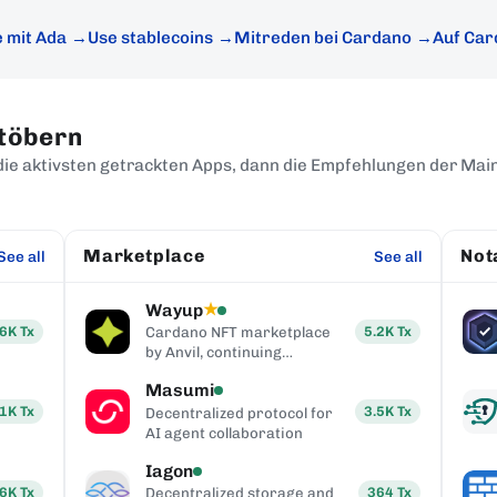
e mit Ada
Use stablecoins
Mitreden bei Cardano
Auf Car
töbern
die aktivsten getrackten Apps, dann die Empfehlungen der Main
Marketplace
Not
See all
See all
Wayup
★
.6K
Tx
5.2K
Tx
Cardano NFT marketplace
by Anvil, continuing
JpgStore
Masumi
.1K
Tx
3.5K
Tx
Decentralized protocol for
AI agent collaboration
Iagon
.6K
Tx
364
Tx
Decentralized storage and