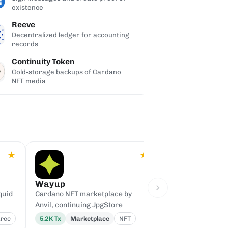
existence
campaigns
Reeve
Decentralized ledger for accounting
records
Continuity Token
Cold-storage backups of Cardano
NFT media
★
★
Wayup
DripDropz
quid
Cardano NFT marketplace by
Token dispensing 
Anvil, continuing JpgStore
platform
rce
5.2K
Tx
Marketplace
NFT
758
Tx
Distribu