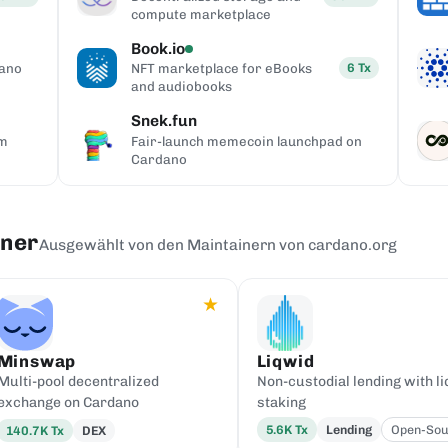
compute marketplace
Book.io
6
Tx
dano
NFT marketplace for eBooks
and audiobooks
Snek.fun
rm
Fair-launch memecoin launchpad on
Cardano
iner
Ausgewählt von den Maintainern von cardano.org
★
Minswap
Liqwid
Multi-pool decentralized
Non-custodial lending with li
exchange on Cardano
staking
5.6K
Tx
Lending
Open-Sou
140.7K
Tx
DEX