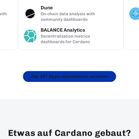
Dune
with
On-chain data analysis with
community dashboards
BALANCE Analytics
Decentralization metrics
dashboards for Cardano
Alle 107 Apps alphabetisch ansehen
Etwas auf Cardano gebaut?