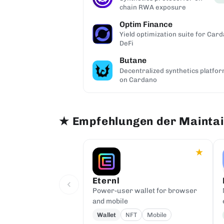
ding
chain RWA exposure
Optim Finance
23.6K
Tx
e AMM DEX
Yield optimization suite for Car
DeFi
Butane
19.3K
Tx
 NFTs, and
Decentralized synthetics platfo
ts
on Cardano
★
Empfehlungen der Mainta
★
Eternl
Power-user wallet for browser
and mobile
Wallet
NFT
Mobile