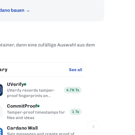
dano bauen
tainer, dann eine zufällige Auswahl aus dem
ary
Distribution
See all
UVerify
DripDropz
4.7K
Tx
UVerify records tamper-
Token dispen
proof fingerprints on
airdrop plat
Cardano
CommitProof
Onboard Ni
1
Tx
Tamper-proof timestamps for
In-person Ca
files and ideas
distribution 
Cardano Wall
Claimpaign
Sign messages and create proof of
QR-based air