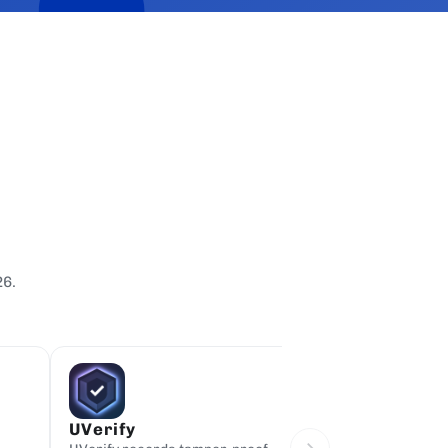
26.
UVerify
DripDropz