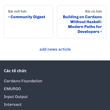
Bài mới hơn
Bài cũ hơn
Community Digest
Building on Cardano
Without Haskell:
Modern Paths for
Developers
add news article
Các tổ chức
Cardano Foundation
EMURGO
Input Output
Intersect