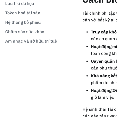
Lưu trữ dữ liệu
Token hoá tài sản
Tài chính phi tập
cận với bất kỳ ai 
Hệ thống bỏ phiếu
Chăm sóc sức khỏe
Truy cập khô
các cơ quan 
Âm nhạc và sở hữu trí tuệ
Hoạt động m
toán công kh
Quyền quản l
cần phụ thuộ
Khả năng kết
phẩm tài chí
Hoạt động 2
giờ làm việc
Hệ sinh thái Tài 
các nền tảng vay 