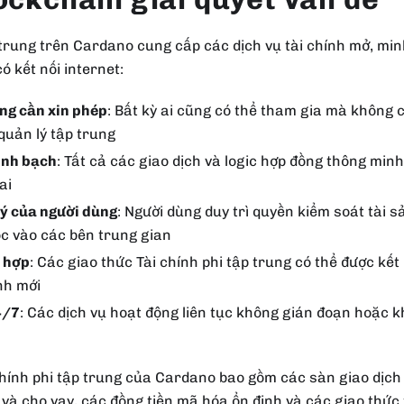
 trung trên Cardano cung cấp các dịch vụ tài chính mở, min
có kết nối internet:
ng cần xin phép
: Bất kỳ ai cũng có thể tham gia mà không 
quản lý tập trung
inh bạch
: Tất cả các giao dịch và logic hợp đồng thông min
ai
ý của người dùng
: Người dùng duy trì quyền kiểm soát tài
c vào các bên trung gian
 hợp
: Các giao thức Tài chính phi tập trung có thể được kết
nh mới
4/7
: Các dịch vụ hoạt động liên tục không gián đoạn hoặc 
chính phi tập trung của Cardano bao gồm các sàn giao dịch 
và cho vay, các đồng tiền mã hóa ổn định và các giao thức 