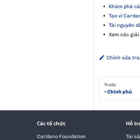
Khám phá các
Tạo ví Carda
Tài nguyên d
Xem các giải
Chỉnh sửa tr
Trước
Chính phủ
Các tổ chức
Hỗ tr
Cardano Foundation
Tài s