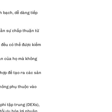
h bạch, dễ dàng tiếp
cần sự chấp thuận từ
h đều có thể được kiểm
 sản của họ mà không
 hợp để tạo ra các sản
không phụ thuộc vào
phi tập trung (DEXs),
tối ưu hóa lợi nhuận,