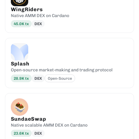
WingRiders
Native AMM DEX on Cardano
45.0K
tx
DEX
Splash
Open-source market-making and trading protocol
28.9K
tx
DEX
Open-Source
SundaeSwap
Native scalable AMM DEX on Cardano
23.6K
tx
DEX