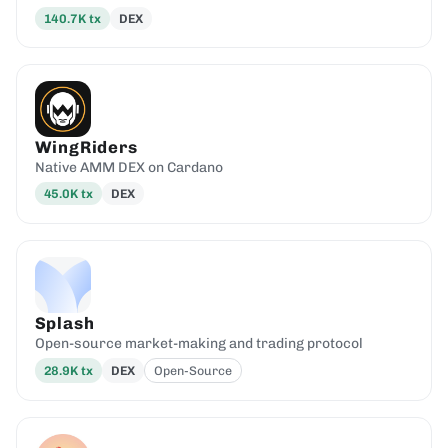
140.7K
tx
DEX
WingRiders
Native AMM DEX on Cardano
45.0K
tx
DEX
Splash
Open-source market-making and trading protocol
28.9K
tx
DEX
Open-Source