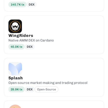
140.7K
tx
DEX
WingRiders
Native AMM DEX on Cardano
45.0K
tx
DEX
Splash
Open-source market-making and trading protocol
28.9K
tx
DEX
Open-Source