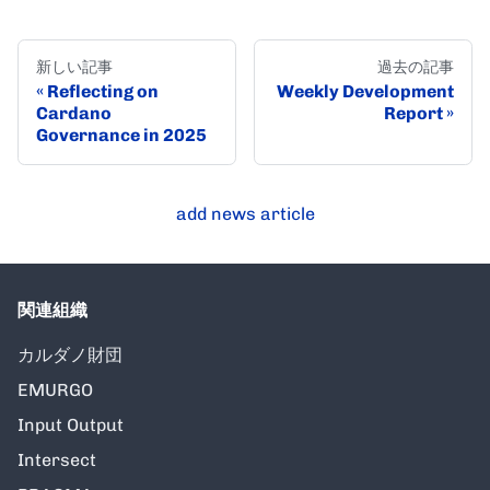
新しい記事
過去の記事
Reflecting on
Weekly Development
Cardano
Report
Governance in 2025
add news article
関連組織
カルダノ財団
EMURGO
Input Output
Intersect