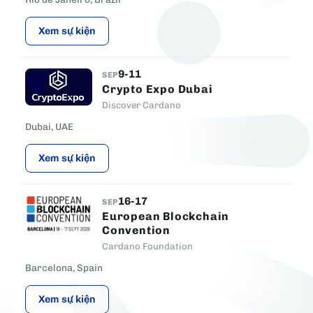
Xem sự kiện
9-11
SEP
Crypto Expo Dubai
Discover Cardano
Dubai, UAE
Xem sự kiện
16-17
SEP
European Blockchain
Convention
Cardano Foundation
Barcelona, Spain
Xem sự kiện