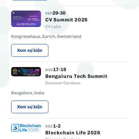
29-30
SEP
CV Summit 2026
CV Labs
Kongresshaus, Zurich, Switzerland
Xem sự kiện
17-19
NOV
Bengaluru Tech Summit
Discover Cardano
Bangalore, India
Xem sự kiện
1-2
DEC
Blockchain Life 2026