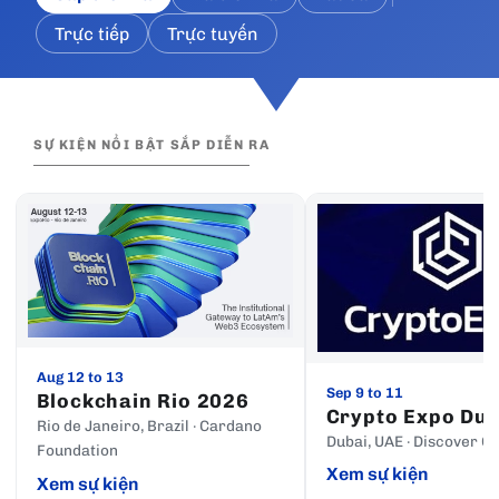
Trực tiếp
Trực tuyến
SỰ KIỆN NỔI BẬT SẮP DIỄN RA
Aug 12 to 13
Sep 9 to 11
Blockchain Rio 2026
Crypto Expo Dub
Rio de Janeiro, Brazil · Cardano
Dubai, UAE · Discover C
Foundation
Xem sự kiện
Xem sự kiện