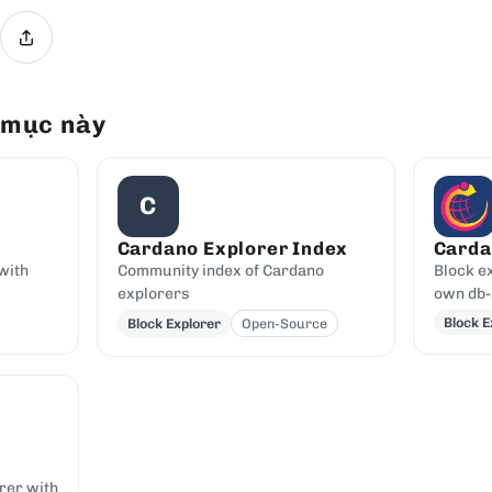
 mục này
C
Cardano Explorer Index
Carda
with
Community index of Cardano
Block ex
explorers
own db-
Block E
Block Explorer
Open-Source
rer with