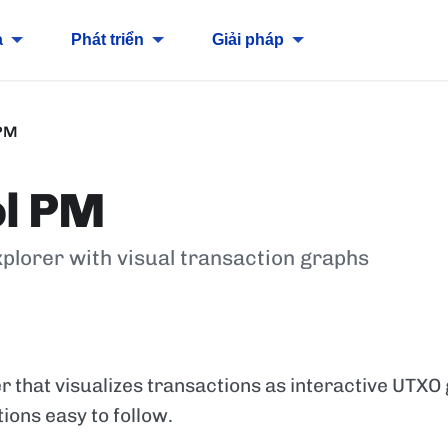
a
Phát triển
Giải pháp
 PM
l PM
plorer with visual transaction graphs
 that visualizes transactions as interactive UTXO
ions easy to follow.