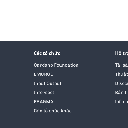
Các tổ chức
Hỗ tr
Cardano Foundation
Tài s
EMURGO
Thuật
Input Output
Disco
Intersect
Bản t
PRAGMA
Liên 
Các tổ chức khác