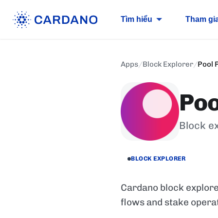
Tìm hiểu
Tham gi
Apps
/
Block Explorer
/
Pool
Poo
Block ex
BLOCK EXPLORER
Cardano block explorer
flows and stake operat