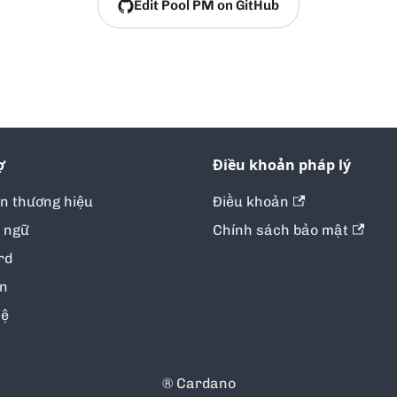
Edit Pool PM on GitHub
ợ
Điều khoản pháp lý
ản thương hiệu
Điều khoản
 ngữ
Chính sách bảo mật
rd
in
hệ
® Cardano