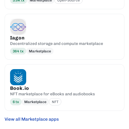
3.5K
tx
Marketplace
Open-Source
Iagon
Decentralized storage and compute marketplace
364
tx
Marketplace
Book.io
NFT marketplace for eBooks and audiobooks
6
tx
Marketplace
NFT
View all Marketplace apps