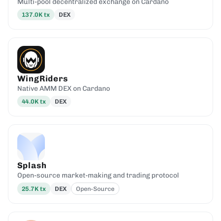
Multi-pool decentralized exchange on Cardano
137.0K
tx
DEX
WingRiders
Native AMM DEX on Cardano
44.0K
tx
DEX
Splash
Open-source market-making and trading protocol
25.7K
tx
DEX
Open-Source