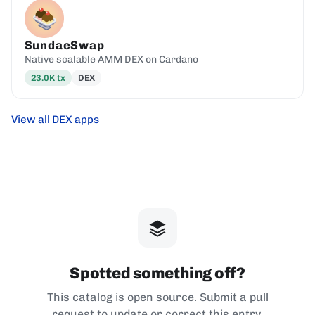
SundaeSwap
Native scalable AMM DEX on Cardano
23.0K
tx
DEX
View all DEX apps
Spotted something off?
This catalog is open source. Submit a pull
request to update or correct this entry.