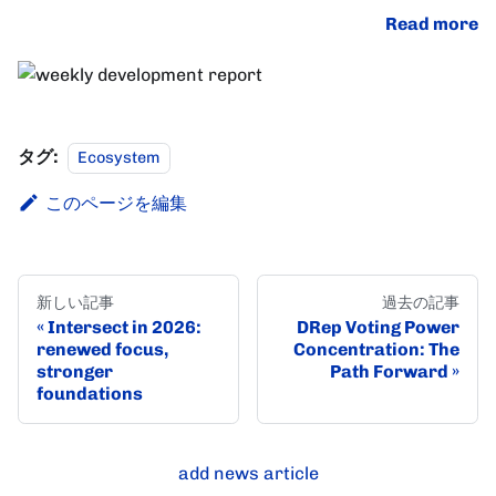
Read more
タグ:
Ecosystem
このページを編集
新しい記事
過去の記事
Intersect in 2026:
DRep Voting Power
renewed focus,
Concentration: The
stronger
Path Forward
foundations
add news article