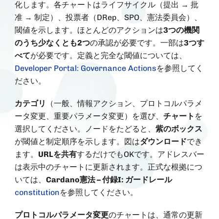
化します。各チャートはライフサイクル（提出 → 批
准 → 制定）、投票者（DRep、SPO、憲法委員会）、
閾値を示します。ほとんどのアクションは
3つの機関
のうち少なくとも2つ
の承認が必要です。一部は
3つす
べて
が必要です。定義と完全な閾値については、
Developer Portal: Governance Actions
を参照してく
ださい。
カテゴリ
（一般、情報アクション、プロトコルパラメ
ータ変更、重要パラメータ変更）を選び、
チャート
を
選択してください。ノードをたどると、
紫のボックス
が閾値と制定順序を示します。図は
ダウンロード
でき
ます。
URLを共有
するだけでもOKです。アドレスバー
は表示中のチャートに更新されます。正式な根拠につ
いては、
Cardano憲法 – 付録I: ガードレール
constitution
を参照してください。
プロトコルパラメータ変更
のチャートは、通常の更新