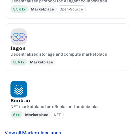
Decentralized protocol for AI agent collaboration
3.5K
tx
Marketplace
Open-Source
Iagon
Decentralized storage and compute marketplace
364
tx
Marketplace
Book.io
NFT marketplace for eBooks and audiobooks
6
tx
Marketplace
NFT
View all Marketplace apps