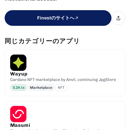
Finestのサイトへ
同じカテゴリーのアプリ
Wayup
Cardano NFT marketplace by Anvil, continuing JpgStore
5.2K
tx
Marketplace
NFT
Masumi